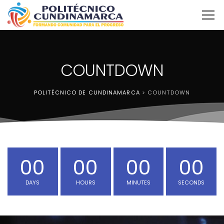
COUNTDOWN
POLITÉCNICO DE CUNDINAMARCA
>
COUNTDOWN
00
00
00
00
DAYS
HOURS
MINUTES
SECONDS