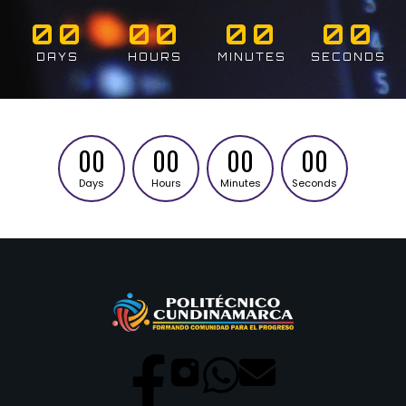
00
00
00
00
DAYS
HOURS
MINUTES
SECONDS
00
00
00
00
Days
Hours
Minutes
Seconds