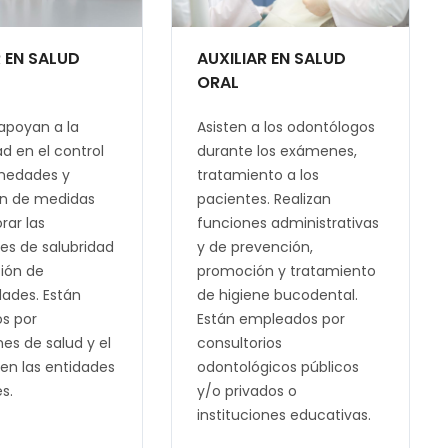
R EN SALUD
AUXILIAR EN SALUD
ORAL
 apoyan a la
Asisten a los odontólogos
 en el control
durante los exámenes,
medades y
tratamiento a los
n de medidas
pacientes. Realizan
rar las
funciones administrativas
es de salubridad
y de prevención,
ión de
promoción y tratamiento
ades. Están
de higiene bucodental.
s por
Están empleados por
nes de salud y el
consultorios
 en las entidades
odontológicos públicos
es.
y/o privados o
instituciones educativas.