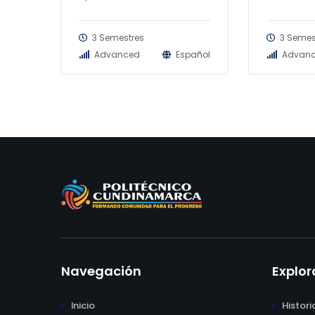
3 Semestres
3 Semes
Advanced
Español
Advan
Navegación
Explor
Inicio
Histori