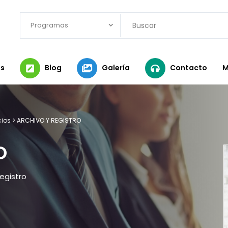
Programas
s
Blog
Galería
Contacto
M
cios
>
ARCHIVO Y REGISTRO
O
egistro