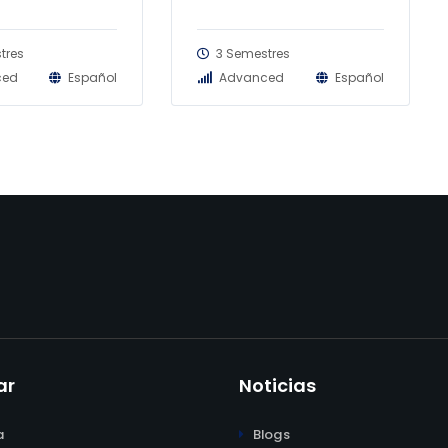
tres
3 Semestres
ced
Español
Advanced
Español
ar
Noticias
a
Blogs