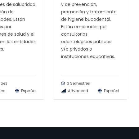
es de salubridad
y de prevención,
ión de
promoción y tratamiento
ades. Están
de higiene bucodental.
s por
Están empleados por
nes de salud y el
consultorios
 en las entidades
odontológicos públicos
es.
y/o privados o
instituciones educativas.
tres
3 Semestres
ced
Español
Advanced
Español