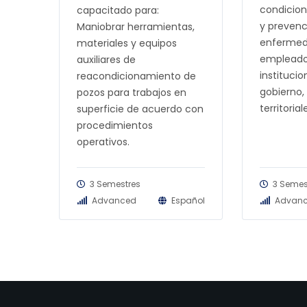
condicion
capacitado para:
y prevenc
Maniobrar herramientas,
enfermed
materiales y equipos
empleado
auxiliares de
institucio
reacondicionamiento de
gobierno,
pozos para trabajos en
territorial
superficie de acuerdo con
procedimientos
operativos.
3 Semestres
3 Semes
Advanced
Español
Advan