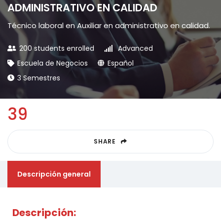
ADMINISTRATIVO EN CALIDAD
Técnico laboral en Auxiliar en administrativo en calidad.
200 students enrolled
Advanced
Escuela de Negocios
Español
3 Semestres
39
SHARE
Descripción general
Descripción: