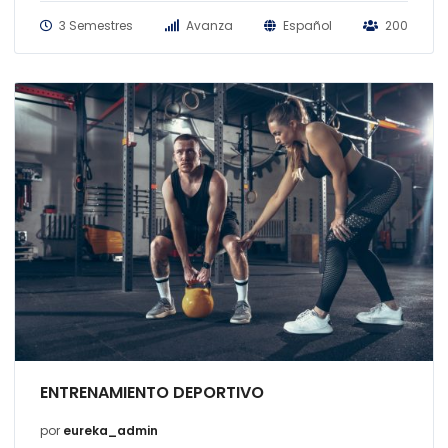
3 Semestres
Avanza
Español
200
ENTRENAMIENTO DEPORTIVO
por
eureka_admin