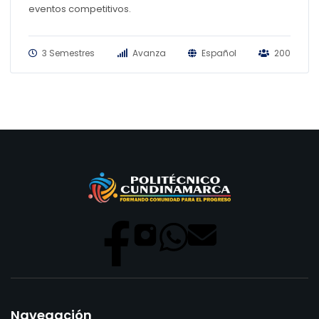
eventos competitivos.
3 Semestres
Avanza
Español
200
Navegación