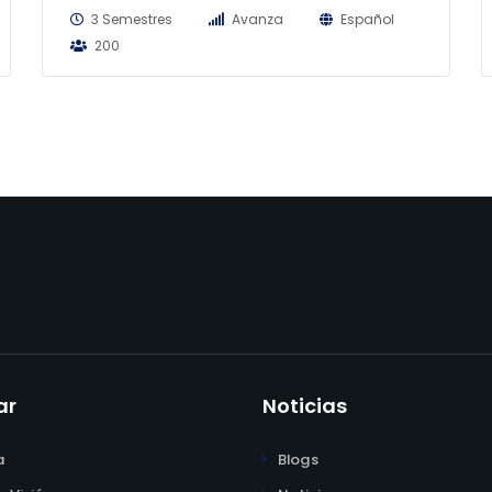
3 Semestres
Avanza
Español
200
ar
Noticias
a
Blogs