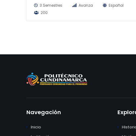
3 Semestres
Avanza
Español
200
Navegación
Explor
Inicio
Histori