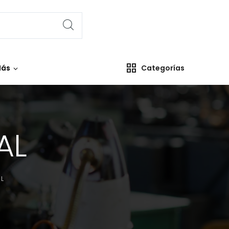
ás
Categorías
AL
L