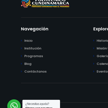
Navegación
Explor
Inicio
Histori
Institución
Misión 
Programas
Galerí
Blog
Calend
Contáctanos
Evento
¿Necesitas ayuda?