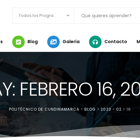
Todos los Programas
s
Blog
Galería
Contacto
M
Y: FEBRERO 16, 2
POLITÉCNICO DE CUNDINAMARCA
>
BLOG
>
2023
>
02
>
16